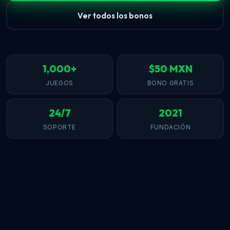
Ver todos los bonos
1,000+
$50 MXN
JUEGOS
BONO GRATIS
24/7
2021
SOPORTE
FUNDACIÓN